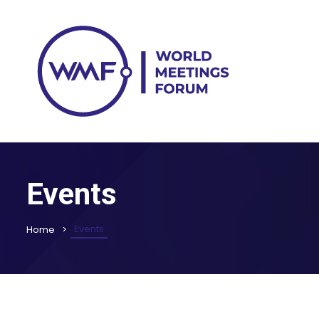
Events
Events
Home