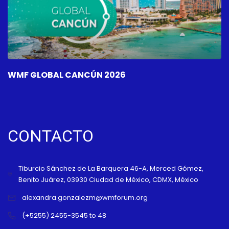
WMF GLOBAL CANCÚN 2026
W
CONTACTO
Tiburcio Sánchez de La Barquera 46-A, Merced Gómez,
Benito Juárez, 03930 Ciudad de México, CDMX, México
alexandra.gonzalezm@wmforum.org
(+5255) 2455-3545 to 48