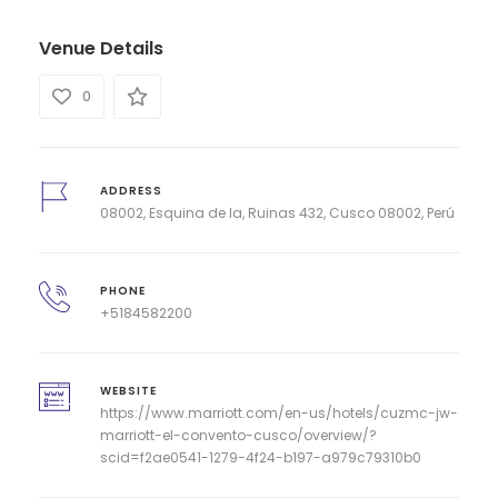
Venue Details
0
ADDRESS
08002, Esquina de la, Ruinas 432, Cusco 08002, Perú
PHONE
+5184582200
WEBSITE
https://www.marriott.com/en-us/hotels/cuzmc-jw-
marriott-el-convento-cusco/overview/?
scid=f2ae0541-1279-4f24-b197-a979c79310b0