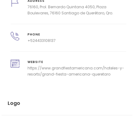
ADDRESS
76160, Prol. Bernardo Quintana 4050, Plaza
Boulevares, 76160 Santiago de Querétaro, Qro.
PHONE
+524433108137
WEBSITE
https://www.grandfiestamericana.com/hoteles-y-
resorts/grand-fiesta-americana-queretaro
Logo