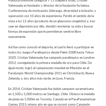
Atleta profesional categoría T-11 (ceguera total), Cristian
Valenzuela es fundador y director de la fundación fortaleza.
Conferencista de motivación, liderazgo, diversidad e inclusión, y
superación con 10 años de experiencia. Perdió el sentido de la
vista a los 12 años (producto de un glaucoma congénito) y, tras
caer en depresión por ello, decidió reorientar su vida y buscar
formas de expresión que le permitieran sentirse libre
nuevamente.
Así fue como conoció el deporte, el cual lo llevó a participar en
todos los Juegos Paralímpicos desde Pekín 2008 hasta Tokyo
2020. Cristian Valenzuela fue campeón paralímpico en Londres
2012, consiguiendo la primera medalla de oro para Chile. De
igual modo, logró el campeonato mundial en Maratón en el
Paralympic World Championship 2011 en Christchurch, Nueva
Zelanda; y, dos años más tarde, en Lyon, Francia.
En 2014, Cristian Valenzuela fue doble campeón suramericano
en 1,500 y 5,000 metros en Santiago, Chile. Obtuvo la medalla
de plata en 5,000m en Toronto, Canadá en el ParaPanamerican
Games 2015; mismo año en que se coronó como Campeón