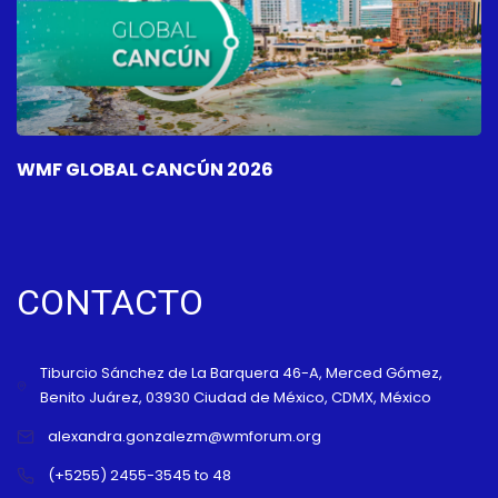
WMF GLOBAL CANCÚN 2026
W
CONTACTO
Tiburcio Sánchez de La Barquera 46-A, Merced Gómez,
Benito Juárez, 03930 Ciudad de México, CDMX, México
alexandra.gonzalezm@wmforum.org
(+5255) 2455-3545 to 48