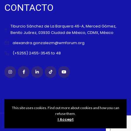
CONTACTO
Tiburcio Sánchez de La Barquera 46-A, Merced Gómez,
Benito Juárez, 03930 Ciudad de México, CDMX, México
alexandra.gonzalezm@wmforum.org
(+5255) 2455-3545 to 48
This site uses cookies. Find out more about cookies and how you can
refuse them.
I Accept
Copyright WMFORUM© 2021 All rights reserved